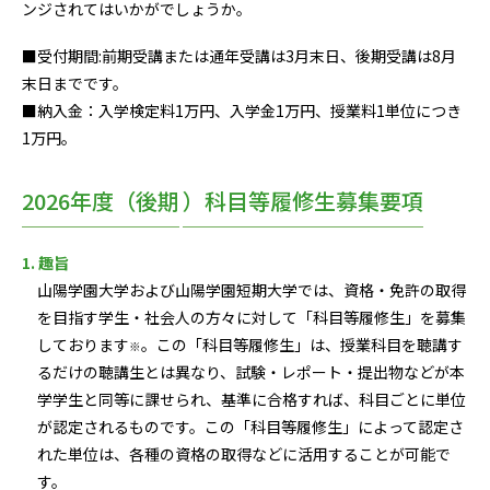
ンジされてはいかがでしょうか。
■受付期間:前期受講または通年受講は3月末日、後期受講は8月
末日までです。
■納入金：入学検定料1万円、入学金1万円、授業料1単位につき
1万円。
2026年度（後期
）科目等履修生募集要項
1. 趣旨
山陽学園大学および山陽学園短期大学では、資格・免許の取得
を目指す学生・社会人の方々に対して「科目等履修生」を募集
しております
。この「科目等履修生」は、授業科目を聴講す
※
るだけの聴講生とは異なり、試験・レポート・提出物などが本
学学生と同等に課せられ、基準に合格すれば、科目ごとに単位
が認定されるものです。この「科目等履修生」によって認定さ
れた単位は、各種の資格の取得などに活用することが可能で
す。