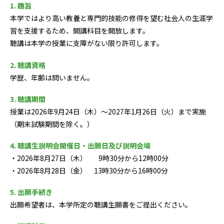
1. 趣旨
本学ではより高い教養と専門的技能の修得を望む社会人の生涯学
習を支援するため、開講科目を開放します。
聴講は本学の授業に支障がない限り許可します。
2. 聴講資格
学歴、年齢は問いません。
3. 聴講期間
授業は2026年9月24日（木）〜2027年1月26日（火）まで実施
（期末試験期間を除く。）
4. 聴講生説明会開催日・出願日及び説明会場
・2026年
8
月
27
日（木）
9
時
30
分から
12
時
00
分
・2026年
8
月
28
日（金） 13時
30
分から
16
時
00
分
5. 出願手続き
出願希望者は、本学所定の聴講生願書をご提出ください。