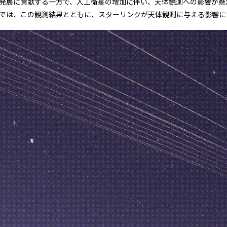
発展に貢献する一方で、人工衛星の増加に伴い、天体観測への影
響が懸
では、この観測結果とともに、スターリンクが天体観測に
与える影響に