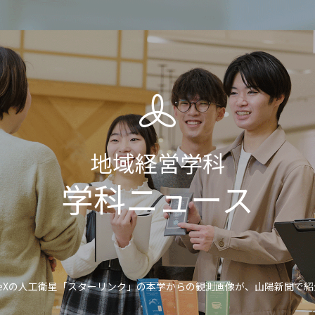
Select Language
▼
NEWS
受験生NAVIへ
受験生の保護者の方
大学概要
学部・学科
入試情報
キャンパスライ
地域経営学科
学科ニュース
aceXの人工衛星「スターリンク」の本学からの観測画像が、山陽新聞で紹