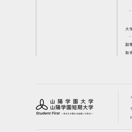
大
副
取
T
F