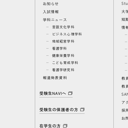
St
お知らせ
大
入試情報
短
学科ニュース
言語文化学科
情
ビジネス心理学科
地域経営学科
看護学科
健康栄養学科
こども育成学科
看護学研究科
報道発表資料
教
教
受験生NAVIへ
SA
ア
受験生の保護者の方
採
お
在学生の方