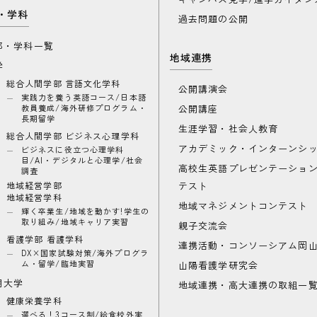
・学科
過去問題の公開
部・学科一覧
地域連携
学
総合人間学部 言語文化学科
公開講演会
実践力を養う英語コース/日本語
教員養成/海外研修プログラム・
公開講座
長期留学
生涯学習・社会人教育
総合人間学部 ビジネス心理学科
アカデミック・インターンシ
ビジネスに役立つ心理学科
目/AI・デジタルと心理学/社会
高校生英語プレゼンテーショ
調査
地域経営学部
テスト
地域経営学科
地域マネジメントコンテスト
輝く卒業生/地域を動かす!学生の
取り組み/地域キャリア実習
親子交流会
看護学部 看護学科
連携活動・コンソーシアム岡
DX×国家試験対策/海外プログラ
ム・留学/臨地実習
山陽看護学研究会
期大学
地域連携・高大連携の取組一
健康栄養学科
選べる！3コース制/給食校外実