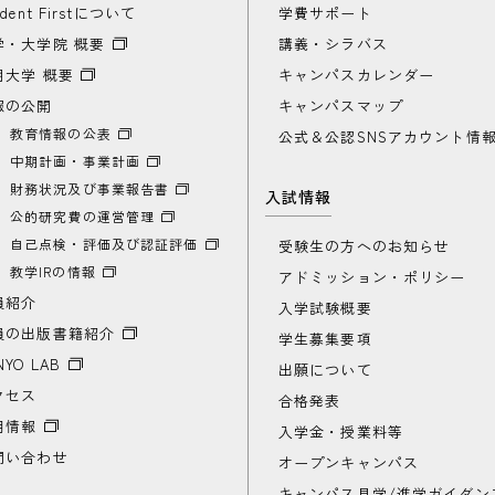
udent Firstについて
学費サポート
学・大学院 概要
講義・シラバス
期大学 概要
キャンパスカレンダー
報の公開
キャンパスマップ
教育情報の公表
公式＆公認SNSアカウント情
中期計画・事業計画
財務状況及び事業報告書
入試情報
公的研究費の運営管理
自己点検・評価及び認証評価
受験生の方へのお知らせ
教学IRの情報
アドミッション・ポリシー
員紹介
入学試験概要
員の出版書籍紹介
学生募集要項
NYO LAB
出願について
クセス
合格発表
用情報
入学金・授業料等
問い合わせ
オープンキャンパス
キャンパス見学/進学ガイダン