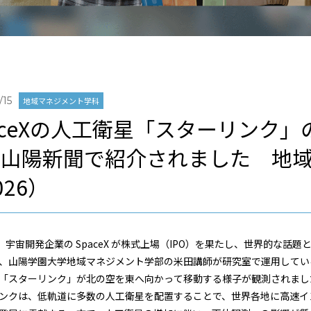
/15
地域マネジメント学科
aceXの人工衛星「スターリンク
、山陽新聞で紹介されました 地
026）
日、宇宙開発企業の SpaceX が株式上場（IPO）を果たし、世界的な話
、山陽学園大学地域マネジメント学部の米田講師が研究室
で運用してい
「スターリンク」が北の空を東へ向かっ
て移動する様子が観測されまし
ンクは、低軌道に多数の人工衛星を配置することで、世界
各地に高速イ