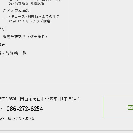
習/栄養教諭 教職課程
こども育成学科
3年コース/附属幼稚園での生き
た学び/スキルアップ講座
学院
看護学研究科（修士課程）
専攻
得可能資格一覧
〒703-8501
岡山県岡山市中区平井1丁目14-1
086-272-6254
EL.
086-273-3226
AX.