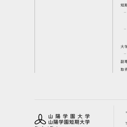
短
大
副
取
T