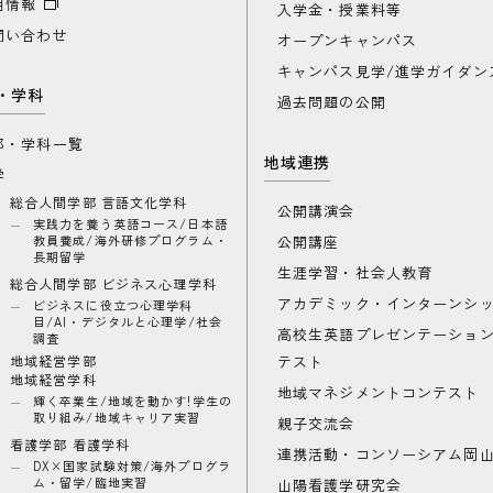
用情報
入学金・授業料等
問い合わせ
オープンキャンパス
キャンパス見学/進学ガイダン
・学科
過去問題の公開
部・学科一覧
地域連携
学
総合人間学部 言語文化学科
公開講演会
実践力を養う英語コース/日本語
教員養成/海外研修プログラム・
公開講座
長期留学
生涯学習・社会人教育
総合人間学部 ビジネス心理学科
アカデミック・インターンシ
ビジネスに役立つ心理学科
目/AI・デジタルと心理学/社会
高校生英語プレゼンテーショ
調査
地域経営学部
テスト
地域経営学科
地域マネジメントコンテスト
輝く卒業生/地域を動かす!学生の
取り組み/地域キャリア実習
親子交流会
看護学部 看護学科
連携活動・コンソーシアム岡
DX×国家試験対策/海外プログラ
ム・留学/臨地実習
山陽看護学研究会